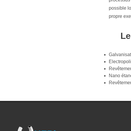
possible l
propre exe
Les 
Galvanisati
Electropol
Revêtemen
Nano étan
Revêtement