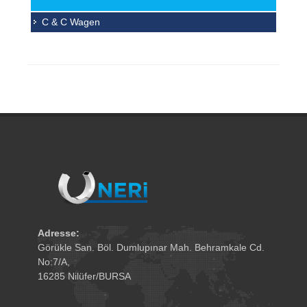
ausgelegt und überzeugen durch die
C & C Wagen
hochwertige Verarbeitung, Elagante Optik und
extrem lange Lebensdauer.
Adresse:
Görükle San. Böl. Dumlupınar Mah. Behramkale Cd.
No:7/A,
16285 Nilüfer/BURSA