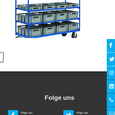
Kommisionierarbeitsplätze. Die Ware lassen sich sicher
chnellen Zugriff können die Ebenen schräg eingehängt
Folge uns
Folge uns
Folge uns