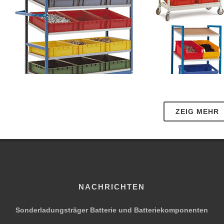
ZEIG MEHR
1
en- Transportwagen eignen sich hervorragend zur Montage und 
d schnell transportieren. Für einen besseren Übersicht und s
NACHRICHTEN
Sonderladungsträger Batterie und Batteriekomponenten