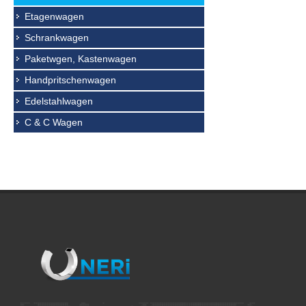
Etagenwagen
Schrankwagen
Paketwgen, Kastenwagen
Handpritschenwagen
Edelstahlwagen
C & C Wagen
18.05.202
Eurokast
lagern un
werden.