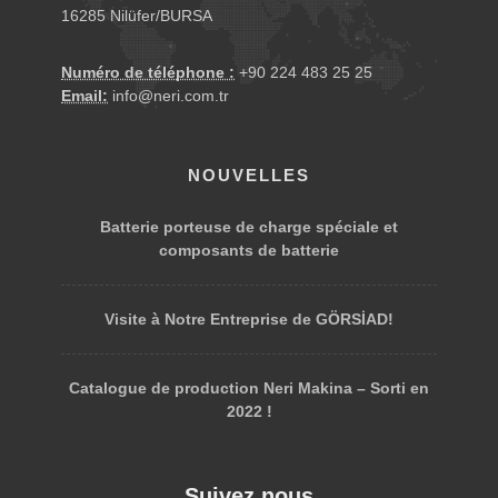
16285 Nilüfer/BURSA
excédentaires sont limitées et les stocks sont réduits.
Numéro de téléphone :
+90 224 483 25 25
Email:
info@neri.com.tr
2.
NOUVELLES
Batterie porteuse de charge spéciale et
composants de batterie
Amélioration de la qualité
Visite à Notre Entreprise de GÖRSİAD!
Le deuxième pilier concerne l'amélioration de la qualité
des produits. À cette fin, des contrôles de qualité
Catalogue de production Neri Makina – Sorti en
réguliers, un examen continu du développement des
2022 !
produits et une coopération très intensive avec les
fournisseurs sont recommandés. En savoir plus sur
Suivez nous