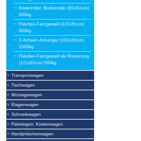
Kistenroller, Bodenroller (81x61cm)
500kg
Paletten-Fahrgestell (121x81cm)
500kg
2-Achsen-Anhänger (152x82cm)
1000kg
Paletten-Fahrgestell als Routenzug
(121x81cm) 500kg
Transportwagen
Tischwagen
Montagewagen
Etagenwagen
Schrankwagen
Paketwgen, Kastenwagen
Handpritschenwagen