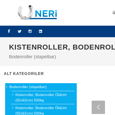
Facebook
Twitter
Instagram
LinkedIn
KISTENROLLER, BODENROL
Bodenroller (stapelbar)
ALT KATEGORILER
Bodenroller (stapelbar)
Kistenroller, Bodenroller Öldicht
(82x62cm) 500kg
Kistenroller, Bodenroller Öldicht
(82x62cm) 500kg